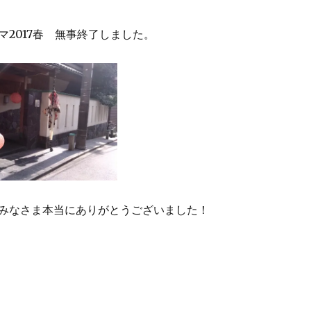
マ2017春 無事終了しました。
みなさま本当にありがとうございました！
2017春 無事終了” の