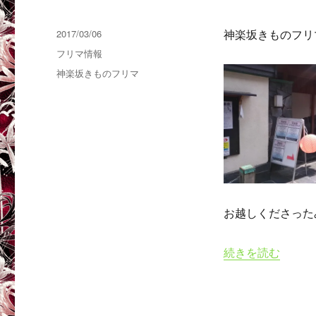
投
2017/03/06
神楽坂きものフリ
稿
カ
フリマ情報
日:
テ
タ
神楽坂きものフリマ
ゴ
グ
リ
ー
お越しくださった
“神楽坂きものフリマ
続きを読む