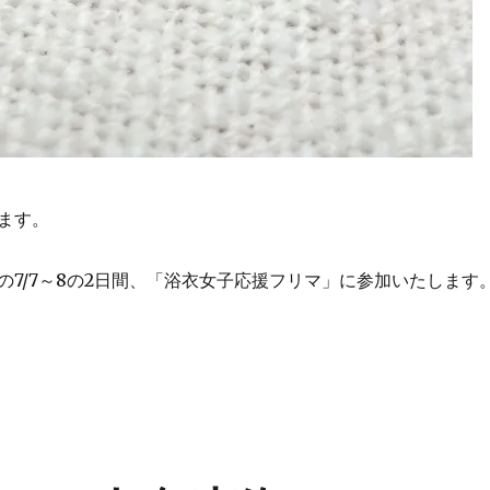
ます。
の7/7～8の2日間、「浴衣女子応援フリマ」に参加いたします
浴衣女子応援フリマに参加します” の