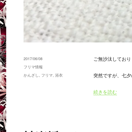
投
2017/06/08
ご無沙汰しており
稿
カ
フリマ情報
日:
テ
タ
かんざし
,
フリマ
,
浴衣
突然ですが、七夕
ゴ
グ
リ
ー
“7月7日～8日 
続きを読む