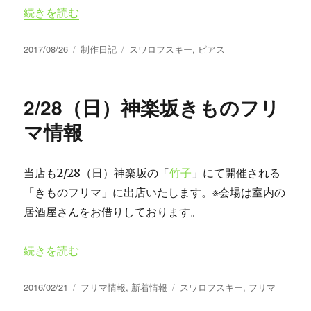
“スワロフスキーのパール新色 イラデサントライトブルー”
続きを読む
投
カ
タ
2017/08/26
制作日記
スワロフスキー
,
ピアス
稿
テ
グ
日:
ゴ
リ
2/28（日）神楽坂きものフリ
ー
マ情報
当店も2/28（日）神楽坂の「
竹子
」にて開催される
「きものフリマ」に出店いたします。※会場は室内の
居酒屋さんをお借りしております。
“2/28（日）神楽坂きものフリマ情報” の
続きを読む
投
カ
タ
2016/02/21
フリマ情報
,
新着情報
スワロフスキー
,
フリマ
稿
テ
グ