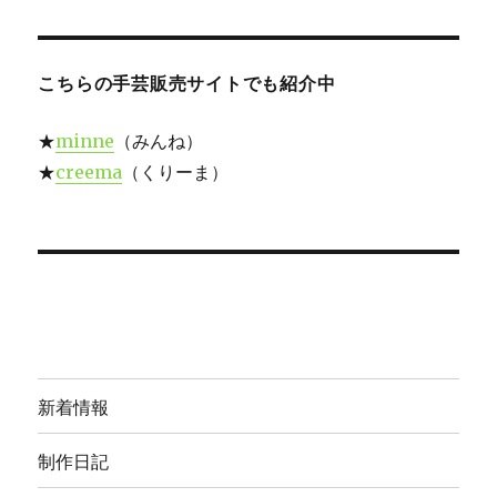
日:
ゴ
リ
ー
こちらの手芸販売サイトでも紹介中
★
minne
（みんね）
★
creema
（くりーま）
新着情報
制作日記