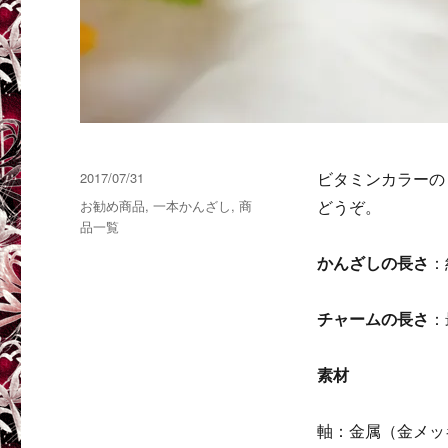
投
2017/07/31
ビタミンカラーの
稿
カ
お勧め商品
,
一本かんざし
,
商
どうぞ。
日:
テ
品一覧
ゴ
かんざしの長さ
：
リ
ー
チャームの長さ
：
素材
軸：金属（金メッ