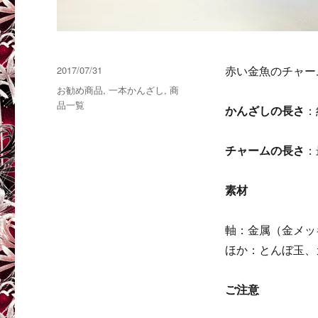
投
2017/07/31
赤い金魚のチャー
稿
カ
お勧め商品
,
一本かんざし
,
商
日:
テ
品一覧
かんざしの長さ
：
ゴ
リ
ー
チャームの長さ
：
素材
軸：金属（金メッ
ほか：とんぼ玉、
ご注意